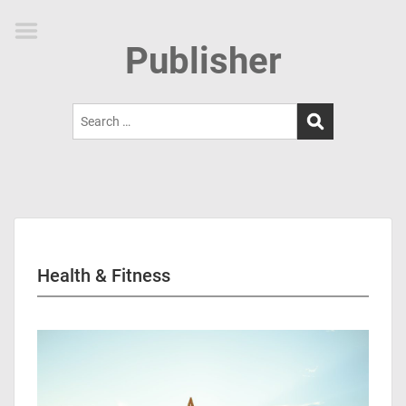
HOME
Publisher
CATEGORIES
GALLERY
Search
POST
for:
ABOUT
CONTACT
Health & Fitness